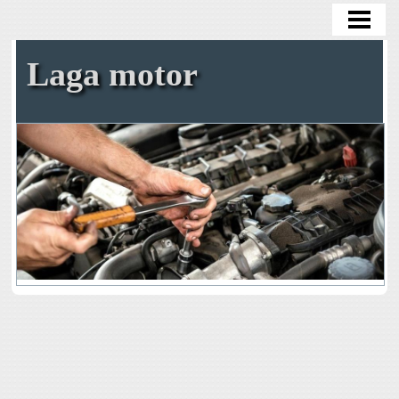
HEM
OLJEBYTE
Laga motor
BYTA OLJEFILTER
BYTA KAMREM SJÄLV
TA BORT ROST
BENSIN I DIESELBIL
BLOGG