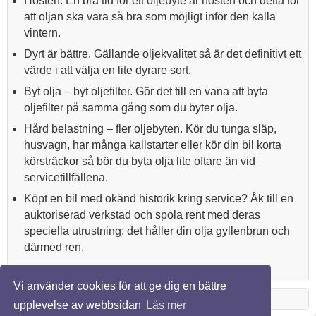
Hösten. En bra tid för ett oljebyte är hösten och detta för
att oljan ska vara så bra som möjligt inför den kalla
vintern.
Dyrt är bättre. Gällande oljekvalitet så är det definitivt ett
värde i att välja en lite dyrare sort.
Byt olja – byt oljefilter. Gör det till en vana att byta
oljefilter på samma gång som du byter olja.
Hård belastning – fler oljebyten. Kör du tunga släp,
husvagn, har många kallstarter eller kör din bil korta
körsträckor så bör du byta olja lite oftare än vid
servicetillfällena.
Köpt en bil med okänd historik kring service? Åk till en
auktoriserad verkstad och spola rent med deras
speciella utrustning; det håller din olja gyllenbrun och
därmed ren.
Vi använder cookies för att ge dig en bättre
upplevelse av webbsidan
Läs mer