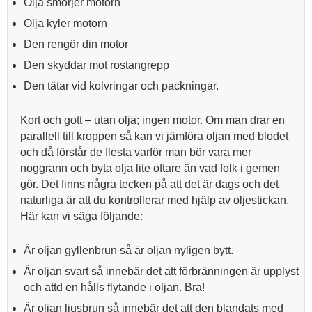
Olja smörjer motorn
Olja kyler motorn
Den rengör din motor
Den skyddar mot rostangrepp
Den tätar vid kolvringar och packningar.
Kort och gott – utan olja; ingen motor. Om man drar en
parallell till kroppen så kan vi jämföra oljan med blodet
och då förstår de flesta varför man bör vara mer
noggrann och byta olja lite oftare än vad folk i gemen
gör. Det finns några tecken på att det är dags och det
naturliga är att du kontrollerar med hjälp av oljestickan.
Här kan vi säga följande:
Är oljan gyllenbrun så är oljan nyligen bytt.
Är oljan svart så innebär det att förbränningen är upplyst
och attd en hålls flytande i oljan. Bra!
Är oljan ljusbrun så innebär det att den blandats med