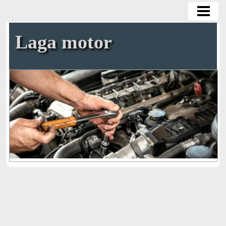
HEM
OLJEBYTE
Laga motor
BYTA OLJEFILTER
BYTA KAMREM SJÄLV
TA BORT ROST
BENSIN I DIESELBIL
BLOGG