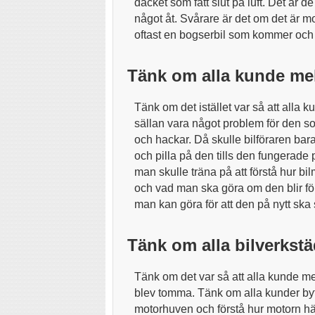
däcket som fått slut på luft. Det är de
något åt. Svårare är det om det är 
oftast en bogserbil som kommer och b
Tänk om alla kunde me
Tänk om det istället var så att alla 
sällan vara något problem för den so
och hackar. Då skulle bilföraren bar
och pilla på den tills den fungerade p
man skulle träna på att förstå hur b
och vad man ska göra om den blir fö
man kan göra för att den på nytt ska
Tänk om alla bilverkst
Tänk om det var så att alla kunde m
blev tomma. Tänk om alla kunder by
motorhuven och förstå hur motorn h