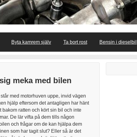
Byta kamrem själv
Ta bort rost
Bensin i dieselbil
a sig meka med bilen
m står med motorhuven uppe, invid vägen
gen hjälp eftersom det antagligen har hänt
t bakom ratten och kört sin bil och inte
rmar. De lär vifta på dem tills någon
bilen och frågar om de kan hjälpa dem
en som har tagit slut? Eller så är det