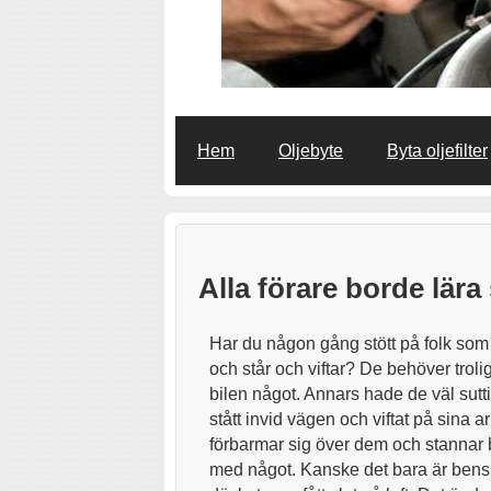
Hem
Oljebyte
Byta oljefilter
Alla förare borde lär
Har du någon gång stött på folk so
och står och viftar? De behöver troli
bilen något. Annars hade de väl sutti
stått invid vägen och viftat på sina a
förbarmar sig över dem och stannar 
med något. Kanske det bara är bensin