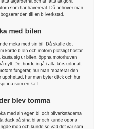
 lätta åtgärderna och är lätta att göra
motorn som har havererat. Då behöver man
ogserar den till en bilverkstad.
ka med bilen
kunde meka med sin bil. Då skulle det
m körde bilen och motorn plötsligt hostar
a kasta sig ur bilen, öppna motorhuven
å nytt. Det borde ingå i alla körskolor att
ilmotorn fungerar, hur man reparerar den
r upphettad, hur man byter däck och hur
 spinna som en katt.
äder blev tomma
eka med sin egen bil och bilverkstäderna
ta däck på sina bilar och kunde öppna
ängde ihop och kunde se vad det var som