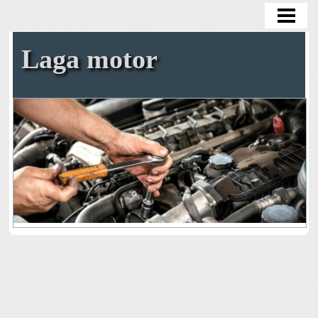
HEM
OLJEBYTE
Laga motor
BYTA OLJEFILTER
BYTA KAMREM SJÄLV
TA BORT ROST
BENSIN I DIESELBIL
BLOGG