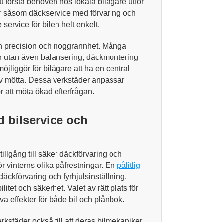
 förstå behoven hos lokala bilägare utför
er såsom däckservice med förvaring och
service för bilen helt enkelt.
sin precision och noggrannhet. Många
ter utan även balansering, däckmontering
öjliggör för bilägare att ha en central
ehov mötta. Dessa verkstäder anpassar
r att möta ökad efterfrågan.
d bilservice och
tillgång till säker däckförvaring och
ör vinterns olika påfrestningar. En
pålitlig
däckförvaring och fyrhjulsinställning,
litet och säkerhet. Valet av rätt plats för
iva effekter för både bil och plånbok.
verkstäder också till att deras bilmekaniker