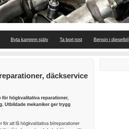
Byta kamrem själv
Ta bort rost
Bensin i dieselbil
 reparationer, däckservice
jö för högkvalitativa reparationer,
ng. Utbildade mekaniker ger trygg
 för att få högkvalitativa bilreparationer