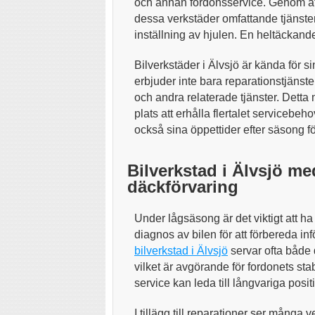
och annan fordonsservice. Genom att
dessa verkstäder omfattande tjänst
inställning av hjulen. En heltäckande 
Bilverkstäder i Älvsjö är kända för 
erbjuder inte bara reparationstjäns
och andra relaterade tjänster. Detta m
plats att erhålla flertalet serviceb
också sina öppettider efter säsong fö
Bilverkstad i Älvsjö me
däckförvaring
Under lågsäsong är det viktigt att ha 
diagnos av bilen för att förbereda inf
bilverkstad i Älvsjö
servar ofta både 
vilket är avgörande för fordonets stabi
service kan leda till långvariga posit
I tillägg till reparationer ser många 