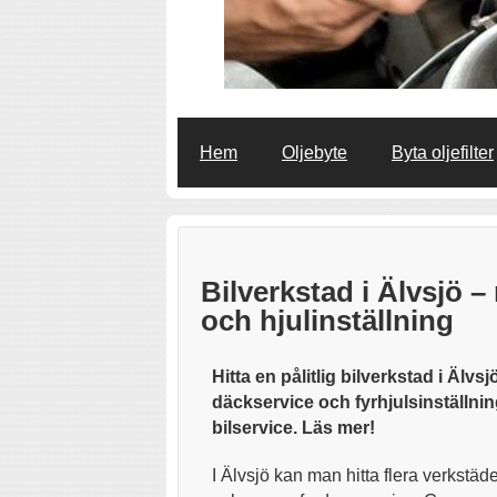
Hem
Oljebyte
Byta oljefilter
Bilverkstad i Älvsjö –
och hjulinställning
Hitta en pålitlig bilverkstad i Älvs
däckservice och fyrhjulsinställni
bilservice. Läs mer!
I Älvsjö kan man hitta flera verkstäder