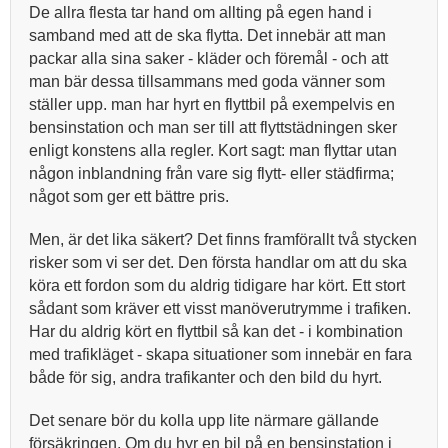
De allra flesta tar hand om allting på egen hand i
samband med att de ska flytta. Det innebär att man
packar alla sina saker - kläder och föremål - och att
man bär dessa tillsammans med goda vänner som
ställer upp. man har hyrt en flyttbil på exempelvis en
bensinstation och man ser till att flyttstädningen sker
enligt konstens alla regler. Kort sagt: man flyttar utan
någon inblandning från vare sig flytt- eller städfirma;
något som ger ett bättre pris.
Men, är det lika säkert? Det finns framförallt två stycken
risker som vi ser det. Den första handlar om att du ska
köra ett fordon som du aldrig tidigare har kört. Ett stort
sådant som kräver ett visst manöverutrymme i trafiken.
Har du aldrig kört en flyttbil så kan det - i kombination
med trafikläget - skapa situationer som innebär en fara
både för sig, andra trafikanter och den bild du hyrt.
Det senare bör du kolla upp lite närmare gällande
försäkringen. Om du hyr en bil på en bensinstation i