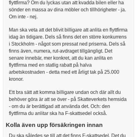
flyttfirma? Om du lyckas utan att kvadda bilen eller ha
sönder en massa av dina möbler och tillhörigheter - ja.
Om inte - nej.
Man ska veta att det blivit billigare att anlita en flyttfirma
idag än tidigare. Dels så finns det en större konkurrens
i Stockholm - något som pressat ned priserna. Dels så
finns även, numera, rut-avdraget tillgängligt. Det
senare innebär, mer konkret, att du kan anlita en
flyttfirma med en statlig rabatt på halva
arbetskostnaden - detta med ett årligt tak på 25.000
kronor.
Ett bra sätt att komma billigare undan och där allt du
behöver göra är att se över - på Skatteverkets hemsida
- om du är berättigad att använda det. Och: den
flyttfirma du anlitar ska ha F-skattsedel också.
Kolla även upp försäkringen innan
Du ska således se till att det finns F-skattsedel. Det du