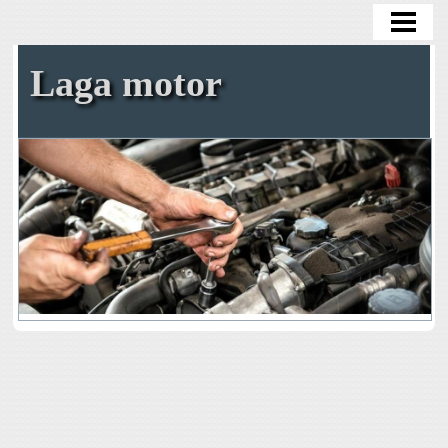
HEM
OLJEBYTE
Laga motor
BYTA OLJEFILTER
BYTA KAMREM SJÄLV
TA BORT ROST
BENSIN I DIESELBIL
BLOGG