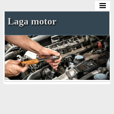
HEM
OLJEBYTE
Laga motor
BYTA OLJEFILTER
BYTA KAMREM SJÄLV
TA BORT ROST
BENSIN I DIESELBIL
BLOGG