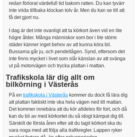
redan förlorat värdefull tid bakom ratten. Du kan tyvärr
inte vrida tillbaka klockan tolv år. Men du kan se till att
få det gjort nu.
I dag är det inte ovanligt att ta körkort även vid en lite
högre ålder. Många människor som bor i lite större
städer känner inget behov av att kunna köra bil.
Bussarna går ju, och pendeltågen. Synd, eftersom det
inte finns mycket i livet som slår känslan av att svänga
ut på motorvägen och trycka plattan i mattan.
Trafikskola lär dig allt om
bilkörning i Västerås
På en
trafikskola i Västerås
kommer du dock få lära dig
att plattan faktiskt inte ska hela vägen ned till mattan.
Det kommer innebära att du kör alldeles för fort, och då
kan du bli av med körkortet du så idogt kämpat dig till.
Särskilt de första åren efter att du tagit körkort ska du
vara noga med att följa alla trafikregler. Lappen ryker