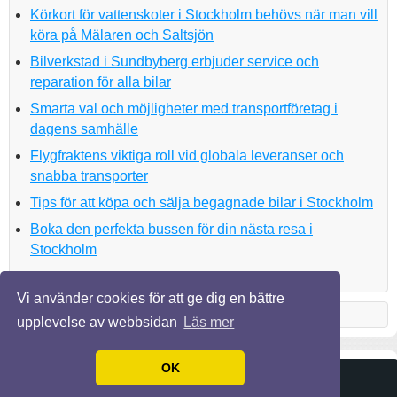
Körkort för vattenskoter i Stockholm behövs när man vill
köra på Mälaren och Saltsjön
Bilverkstad i Sundbyberg erbjuder service och
reparation för alla bilar
Smarta val och möjligheter med transportföretag i
dagens samhälle
Flygfraktens viktiga roll vid globala leveranser och
snabba transporter
Tips för att köpa och sälja begagnade bilar i Stockholm
Boka den perfekta bussen för din nästa resa i
Stockholm
Vi använder cookies för att ge dig en bättre
upplevelse av webbsidan
Läs mer
OK
© 2026 Lagamotor.se. Alla rättigheter förbehållna.