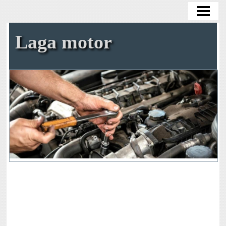
HEM
OLJEBYTE
Laga motor
BYTA OLJEFILTER
BYTA KAMREM SJÄLV
TA BORT ROST
BENSIN I DIESELBIL
BLOGG