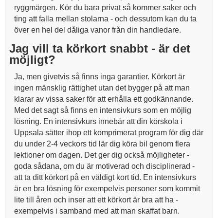
ryggmärgen. Kör du bara privat så kommer saker och
ting att falla mellan stolarna - och dessutom kan du ta
över en hel del dåliga vanor från din handledare.
Jag vill ta körkort snabbt - är det
möjligt?
Ja, men givetvis så finns inga garantier. Körkort är
ingen mänsklig rättighet utan det bygger på att man
klarar av vissa saker för att erhålla ett godkännande.
Med det sagt så finns en intensivkurs som en möjlig
lösning. En intensivkurs innebär att din körskola i
Uppsala sätter ihop ett komprimerat program för dig där
du under 2-4 veckors tid lär dig köra bil genom flera
lektioner om dagen. Det ger dig också möjligheter -
goda sådana, om du är motiverad och disciplinerad -
att ta ditt körkort på en väldigt kort tid. En intensivkurs
är en bra lösning för exempelvis personer som kommit
lite till åren och inser att ett körkort är bra att ha -
exempelvis i samband med att man skaffat barn.