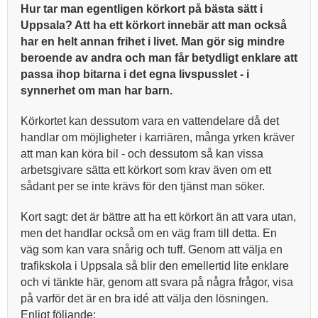
Hur tar man egentligen körkort på bästa sätt i
Uppsala? Att ha ett körkort innebär att man också
har en helt annan frihet i livet. Man gör sig mindre
beroende av andra och man får betydligt enklare att
passa ihop bitarna i det egna livspusslet - i
synnerhet om man har barn.
Körkortet kan dessutom vara en vattendelare då det
handlar om möjligheter i karriären, många yrken kräver
att man kan köra bil - och dessutom så kan vissa
arbetsgivare sätta ett körkort som krav även om ett
sådant per se inte krävs för den tjänst man söker.
Kort sagt: det är bättre att ha ett körkort än att vara utan,
men det handlar också om en väg fram till detta. En
väg som kan vara snårig och tuff. Genom att välja en
trafikskola i Uppsala så blir den emellertid lite enklare
och vi tänkte här, genom att svara på några frågor, visa
på varför det är en bra idé att välja den lösningen.
Enligt följande: