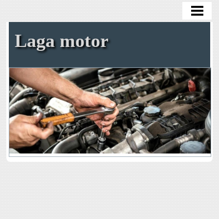
HEM
OLJEBYTE
Laga motor
BYTA OLJEFILTER
BYTA KAMREM SJÄLV
TA BORT ROST
BENSIN I DIESELBIL
BLOGG