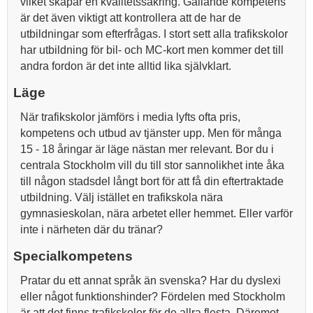
vilket skapar en kvalitetssäkring. Gällande kompetens
är det även viktigt att kontrollera att de har de
utbildningar som efterfrågas. I stort sett alla trafikskolor
har utbildning för bil- och MC-kort men kommer det till
andra fordon är det inte alltid lika självklart.
Läge
När trafikskolor jämförs i media lyfts ofta pris,
kompetens och utbud av tjänster upp. Men för många
15 - 18 åringar är läge nästan mer relevant. Bor du i
centrala Stockholm vill du till stor sannolikhet inte åka
till någon stadsdel långt bort för att få din eftertraktade
utbildning. Välj istället en trafikskola nära
gymnasieskolan, nära arbetet eller hemmet. Eller varför
inte i närheten där du tränar?
Specialkompetens
Pratar du ett annat språk än svenska? Har du dyslexi
eller något funktionshinder? Fördelen med Stockholm
är att det finns trafikskolor för de allra flesta. Däremot