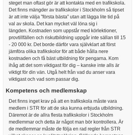
steget man oftast gör är att kontakta med en trafikskola.
Det finns mängder av trafikskolor i Stockholm så tipset
är att inte välja ”första bästa” utan att lägga lite tid på
val av skola. Det kan mycket väl löna sig i
längden. Kostnaden som uppstår med körlektioner,
provtillfällen och riskutbildning uppgår inte sällan till 15
- 20 000 kr. Det borde därför vara självklart att först
jämföra olika trafikskolor för att både hålla nere
kostnaden och få bäst utbildning för pengarna. Kom
ihåg att det som viktigast för dig – kanske inte alls är
viktigt för din vän. Utgå helt från vad du anser vara
viktigast och vad som passar dig.
Kompetens och medlemskap
Det finns inget krav på att en trafikskola måste vara
medlem i STR för att de ska kunna erbjuda utbildning.
Däremot är de allra flesta trafikskolor i Stockholm
medlemmar och detta är något man bör kontrollera. Är
de medlemmar måste de följa en rad regler från STR