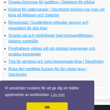
Smarta lösningar för laddbox i Göteborg för elbilar
Körkort för vattenskoter i Stockholm behövs när man vill
köra på Mälaren och Saltsjön
Bilverkstad i Sundbyberg erbjuder service och
reparation för alla bilar
Smarta val och möjligheter med transportföretag i
dagens samhälle
Flygfraktens viktiga roll vid globala leveranser och
snabba transporter
Tips för att köpa och sälja begagnade bilar i Stockholm
Boka den perfekta bussen för din nästa resa i
Stockholm
Vi använder cookies för att ge dig en bättre
upplevelse av webbsidan
Läs mer
OK