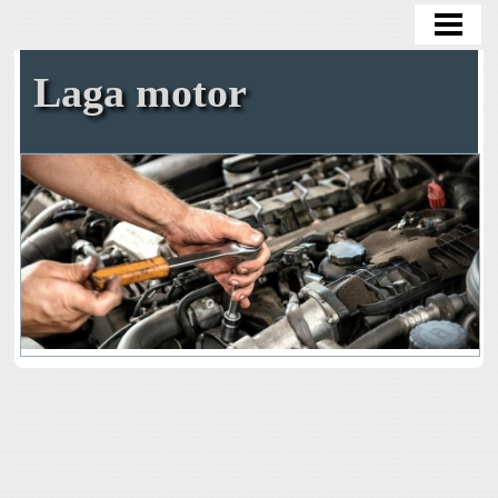
HEM
OLJEBYTE
Laga motor
BYTA OLJEFILTER
BYTA KAMREM SJÄLV
TA BORT ROST
BENSIN I DIESELBIL
BLOGG